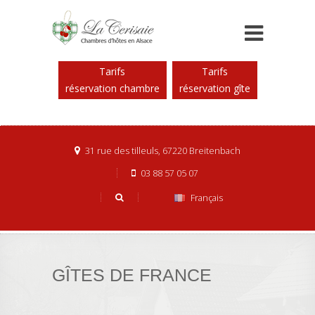
Tarifs
Tarifs
réservation chambre
réservation gîte
31 rue des tilleuls, 67220 Breitenbach
03 88 57 05 07
Français
GÎTES DE FRANCE