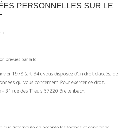
ÉES PERSONNELLES SUR LE
T
nsu
on prévues par la loi
nvier 1978 (art. 34), vous disposez d’un droit d’accès, de
données qui vous concernent. Pour exercer ce droit,
 – 31 rue des Tilleuls 67220 Breitenbach.
e que l’internaute en accepte les termes et conditions