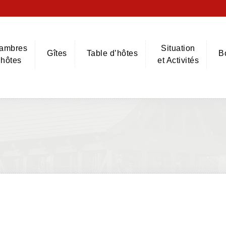
ambres
Situation
Gîtes
Table d’hôtes
B
’hôtes
et Activités