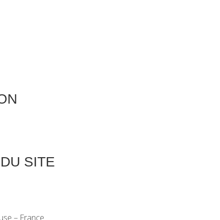
ION
DU SITE
ouse – France