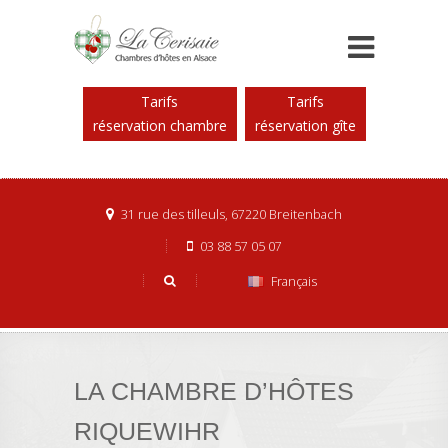
Tarifs
Tarifs
réservation chambre
réservation gîte
31 rue des tilleuls, 67220 Breitenbach
03 88 57 05 07
Français
LA CHAMBRE D’HÔTES
RIQUEWIHR