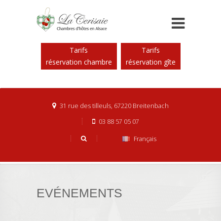
Tarifs
Tarifs
réservation chambre
réservation gîte
31 rue des tilleuls, 67220 Breitenbach
03 88 57 05 07
Français
EVÉNEMENTS